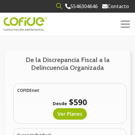
5546304646
Contacto
Open search
Open 
De la Discrepancia Fiscal a la
Delincuencia Organizada
COFIDEnet
$590
Desde
Ver Planes