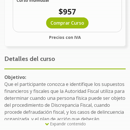
Curso Individual
$957
Comprar Curso
Precios con IVA
Detalles del curso
Objetivo:
Que el participante conozca e identifique los supuestos
financieros y fiscales que la Autoridad Fiscal utiliza para
determinar cuando una persona física puede ser objeto
del procedimiento de Discrepancia Fiscal, cuando
procede defraudación fiscal, y los casos de delincuencia
organizada, y el plan de acción que deberán
Expandir contenido
implementar con el objetivo de no caer en las