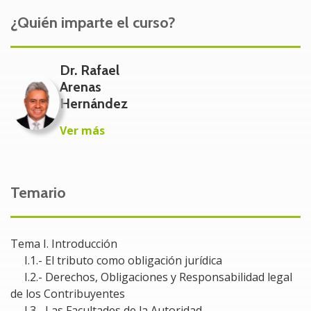
consecuencias que esto conlleva.
¿Quién imparte el curso?
Dirigido:
Empresarios, contadores, fiscalistas, abogados,
Dr. Rafael
administradores, auxiliares y cualquier profesionista
Arenas
que tome decisiones de índole financiero y fiscal en las
Hernández
organizaciones.
Ver más
Temario
Tema I. Introducción
I.1.- El tributo como obligación jurídica
I.2.- Derechos, Obligaciones y Responsabilidad legal
de los Contribuyentes
I.3.- Las Facultades de la Autoridad