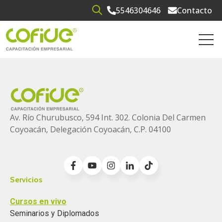
5546304646
Contacto
Open search
Open 
Av. Río Churubusco, 594 Int. 302. Colonia
Del Carmen
Coyoacán, Delegación Coyoacán, C.P. 04100
Servicios
Cursos en vivo
Seminarios y Diplomados