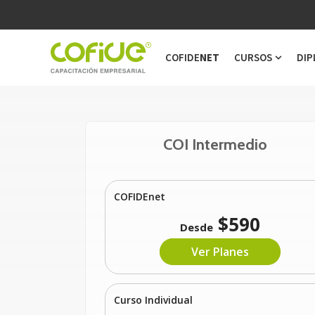
COFIDE
NET
CURSOS
DIP
Show s
COI Intermedio
COFIDEnet
$590
Desde
Ver Planes
Curso Individual