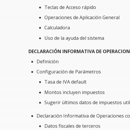
Tomarás mejores decisiones haciendo uso d
Teclas de Acceso rápido
Operaciones de Aplicación General
Problemática a resolver al tomar el Curso
Calculadora
La principal problemática que se presenta en la
Uso de la ayuda del sistema
de oportunidad de la información, derivado de 
generando pérdidas monetarias para los contr
DECLARACIÓN INFORMATIVA DE OPERACION
Sin embargo, una vez revisados los temas pro
Definición
Configuración de Parámetros
Evitar mal manejo de los registros contable
Tasa de IVA default
Disminuir los tiempos para obtener declar
Montos incluyen impuestos
Evitar fallas de control interno en la defini
Sugerir últimos datos de impuestos uti
Evitar registrar incorrectamente las operac
Minimizar la toma de decisiones equivocada
Declaración Informativa de Operaciones c
Datos fiscales de terceros
Requerimiento especial para el módulo