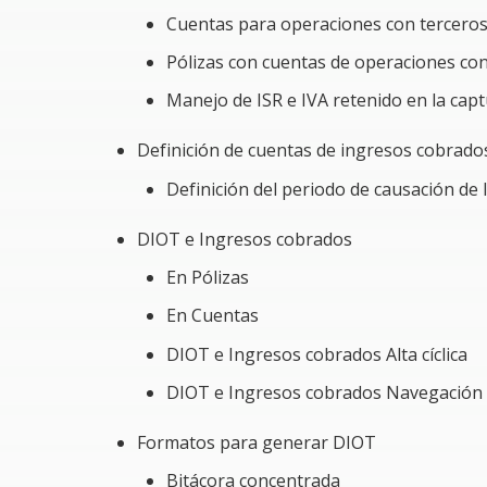
Cuentas para operaciones con tercero
El asistente deberá tener:
Pólizas con cuentas de operaciones con
Conocimientos básicos sobre la contabilid
Manejo de ISR e IVA retenido en la cap
Conocimientos básicos del sistema Aspel-C
Definición de cuentas de ingresos cobrado
Una computadora con el sistema Aspel-CO
Definición del periodo de causación de 
DIOT e Ingresos cobrados
En Pólizas
En Cuentas
DIOT e Ingresos cobrados Alta cíclica
DIOT e Ingresos cobrados Navegación c
Formatos para generar DIOT
Bitácora concentrada