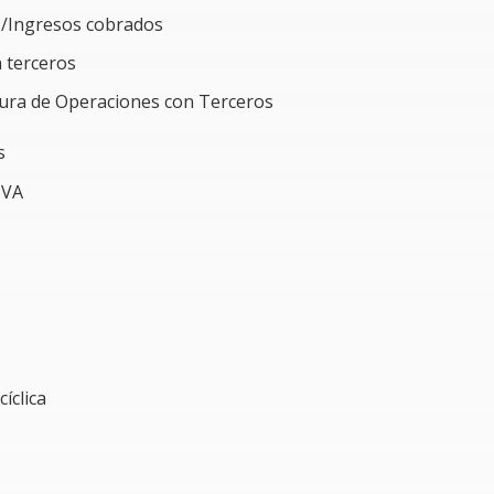
s/Ingresos cobrados
 terceros
ad
tura de Operaciones con Terceros
OI
s
I
IVA
íclica