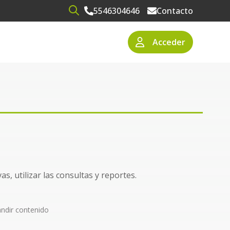
5546304646
Contacto
Open search
Acceder
narios
resas
s, utilizar las consultas y reportes.
ndir contenido
l sistema.