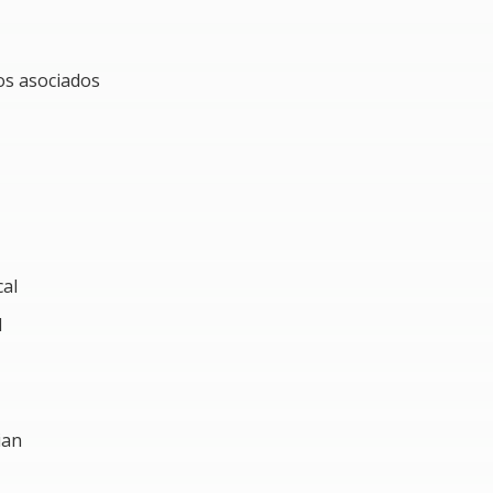
os asociados
cal
l
ian