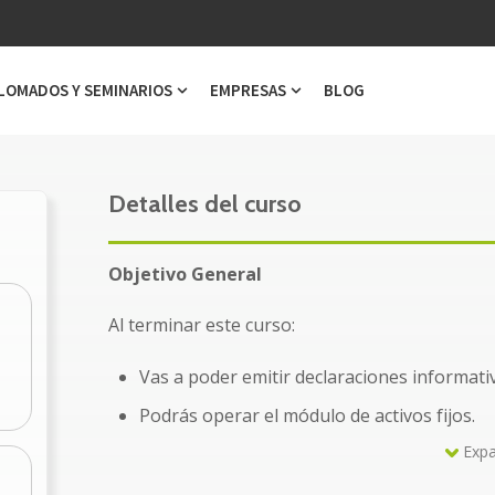
LOMADOS Y SEMINARIOS
EMPRESAS
BLOG
ubmenu for Cursos
Show submenu for Diplomados y Semi
Show submenu for Emp
Detalles del curso
Objetivo General
Al terminar este curso:
Vas a poder emitir declaraciones informativa
Podrás operar el módulo de activos fijos.
Expa
Utilizarás las herramientas informáticas de