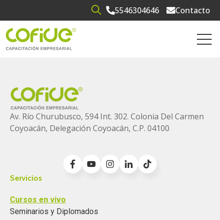
5546304646
Contacto
Open search
Open 
Av. Río Churubusco, 594 Int. 302. Colonia
Del Carmen
Coyoacán, Delegación Coyoacán, C.P. 04100
Servicios
Cursos en vivo
Seminarios y Diplomados