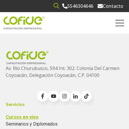
5546304646
Contacto
Open search
Open 
Av. Río Churubusco, 594 Int. 302. Colonia
Del Carmen
Coyoacán, Delegación Coyoacán, C.P. 04100
Servicios
Cursos en vivo
Seminarios y Diplomados