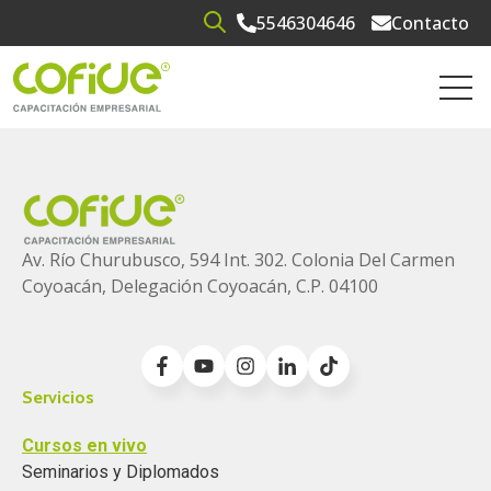
5546304646
Contacto
Open search
Open 
Av. Río Churubusco, 594 Int. 302. Colonia
Del Carmen
Coyoacán, Delegación Coyoacán, C.P. 04100
Servicios
Cursos en vivo
Seminarios y Diplomados