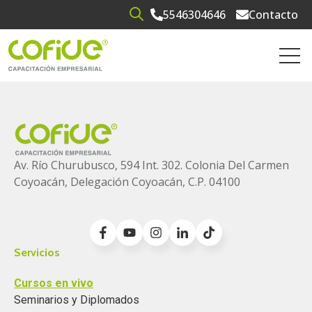
5546304646
Contacto
Open search
Open 
Av. Río Churubusco, 594 Int. 302. Colonia
Del Carmen
Coyoacán, Delegación Coyoacán, C.P. 04100
Servicios
Cursos en vivo
Seminarios y Diplomados