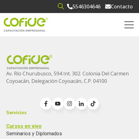
5546304646
Contacto
Open search
Open 
Av. Río Churubusco, 594 Int. 302. Colonia
Del Carmen
Coyoacán, Delegación Coyoacán, C.P. 04100
Servicios
Cursos en vivo
Seminarios y Diplomados