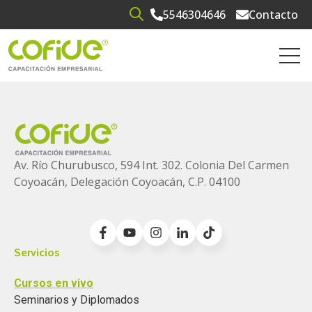
5546304646
Contacto
Open search
Open 
Av. Río Churubusco, 594 Int. 302. Colonia
Del Carmen
Coyoacán, Delegación Coyoacán, C.P. 04100
Servicios
Cursos en vivo
Seminarios y Diplomados