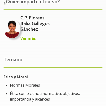
¿Quién imparte el curso?
contable.
Dirigido
C.P. Florens
Italia Gallegos
Contadores Públicos
Sánchez
Profesionales que desean profundizar sobre los
Ver más
principios éticos en la práctica profesional en el
ámbito contable.
Estudiantes
Temario
Público en general que tenga interés en obtener
herramientas y habilidades para su formación
ética profesional.
Ética y Moral
Beneficios del Curso
Normas Morales
Ética como ciencia normativa, objetivos,
Trabajarás al más alto nivel de profesionalismo a
importancia y alcances
través de cuatro exigencias básicas: credibilidad,