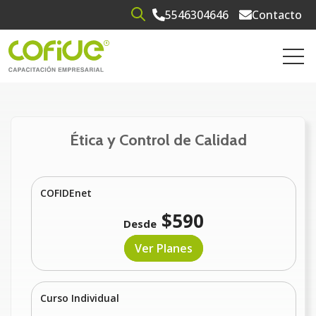
5546304646
Contacto
Open search
Open 
Ética y Control de Calidad
COFIDEnet
$590
Desde
Ver Planes
Curso Individual