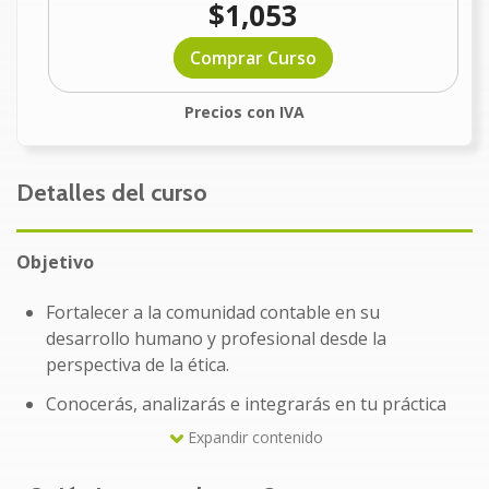
$1,053
Comprar Curso
Precios con IVA
Detalles del curso
Objetivo
Fortalecer a la comunidad contable en su
desarrollo humano y profesional desde la
perspectiva de la ética.
Conocerás, analizarás e integrarás en tu práctica
cotidiana los elementos de la ética profesional y la
Expandir contenido
deontología, cuyos objetivos son determinar los
valores que deben ser aplicados en la profesión