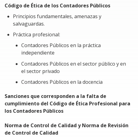
profesionalismo, calidad del servicio y confianza.
Código de Ética de los Contadores Públicos
Valorarás la importancia de incorporar
Principios fundamentales, amenazas y
conocimientos sobre la ética profesional del
salvaguardas.
contador público.
Práctica profesional:
Identificarás el impacto que la ética y la
responsabilidad tienen en la vida profesional del
Contadores Públicos en la práctica
contador público.
independiente
Revisarás el contenido y los alcances del Código de
Contadores Públicos en el sector público y en
Conducta Ética del profesional contable, así como
el sector privado
las posibles implicaciones de responsabilidad en
Contadores Públicos en la docencia
caso de incumplimiento.
Sanciones que corresponden a la falta de
Problemática a resolver al tomar el Curso
cumplimiento del Código de Ética Profesional para
los Contadores Públicos
La ética profesional del contador público es de carácter
general y de observancia obligatoria. De acuerdo con el
Norma de Control de Calidad y Norma de Revisión
Código de Ética de la profesión, en todo momento se
de Control de Calidad
debe actuar y desempeñar el trabajo profesional de