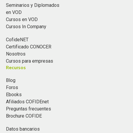
Seminarios y Diplomados
existentes para aplicar, en el ejercicio profesional, los
en VOD
objetivos, principios y fundamentos éticos que rigen la
Cursos en VOD
profesión contable en cuatro ámbitos:
Cursos In Company
Aplicación a todos los profesionales de la
CofideNET
contabilidad.
Certificado CONOCER
Aplicación a quienes ejercen la profesión de
Nosotros
manera independiente.
Cursos para empresas
Recursos
Aplicación al contador público en el ejercicio de la
docencia y la dirigencia.
Blog
Aplicación a quienes aspiran a formar parte de la
Foros
profesión (procesos de formación)
Ebooks
Afiliados COFIDEnet
Preguntas frecuentes
Brochure COFIDE
Datos bancarios