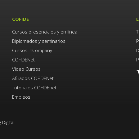
COFIDE
L
Cursos presenciales y en línea
T
Diplomados y seminarios
P
Cursos InCompany
D
COFIDENet
P
Video Cursos
Afiliados COFIDENet
Tutoriales COFIDEnet
Empleos
Digital