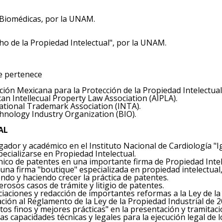
 Biomédicas, por la UNAM.
o de la Propiedad Intelectual", por la UNAM.
ue pertenece
ión Mexicana para la Protección de la Propiedad Intelectual
n Intellecual Property Law Association (AIPLA).
ational Trademark Association (INTA).
hnology Industry Organization (BIO).
ORAL
ador y académico en el Instituto Nacional de Cardiología "
pecializarse en Propiedad Intelectual.
nico de patentes en una importante firma de Propiedad Inte
una firma "boutique" especializada en propiedad intelectual
endo y haciendo crecer la práctica de patentes.
osos casos de trámite y litigio de patentes.
ciaciones y redacción de importantes reformas a la Ley de l
ación al Reglamento de la Ley de la Propiedad Industrial de 2
tos finos y mejores prácticas" en la presentación y tramitaci
las capacidades técnicas y legales para la ejecución legal de