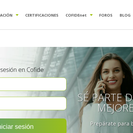
TACIÓN
CERTIFICACIONES
COFIDE
net
FOROS
BLOG
a sesión en Cofide
SÉ PARTE D
MEJOR
Prepárate para b