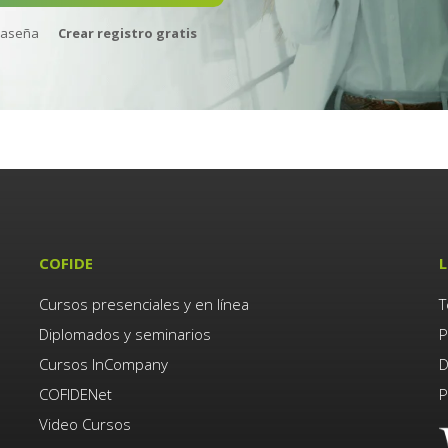
raseña
Crear registro gratis
COFIDE
L
Cursos presenciales y en línea
T
Diplomados y seminarios
P
Cursos InCompany
D
COFIDENet
P
Video Cursos