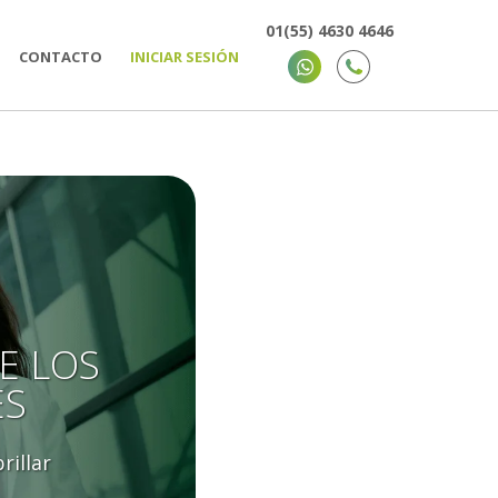
01(55) 4630 4646
CONTACTO
INICIAR SESIÓN
E LOS
ES
rillar