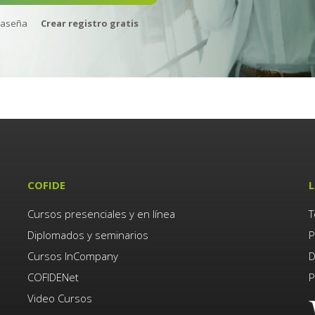
raseña
Crear registro gratis
COFIDE
L
Cursos presenciales y en línea
T
Diplomados y seminarios
P
Cursos InCompany
D
COFIDENet
P
Video Cursos