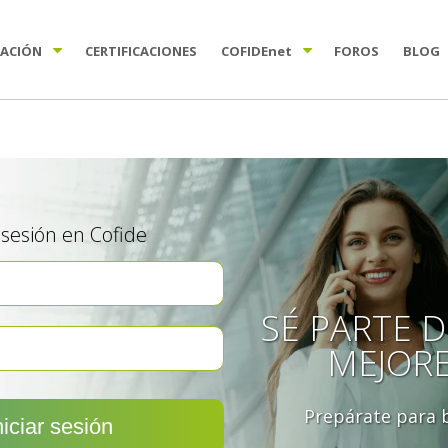
TACIÓN
CERTIFICACIONES
COFIDE
net
FOROS
BLOG
a sesión en Cofide
SÉ PARTE D
MEJOR
Prepárate para b