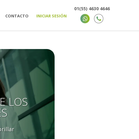
01(55) 4630 4646
CONTACTO
INICIAR SESIÓN
E LOS
ES
rillar