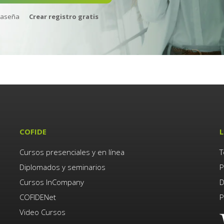
raseña
Crear registro gratis
COFIDE
L
Cursos presenciales y en línea
T
Diplomados y seminarios
P
Cursos InCompany
D
COFIDENet
P
Video Cursos