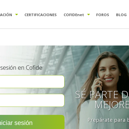
TACIÓN
CERTIFICACIONES
COFIDE
net
FOROS
BLOG
a sesión en Cofide
SÉ PARTE D
MEJOR
Prepárate para b