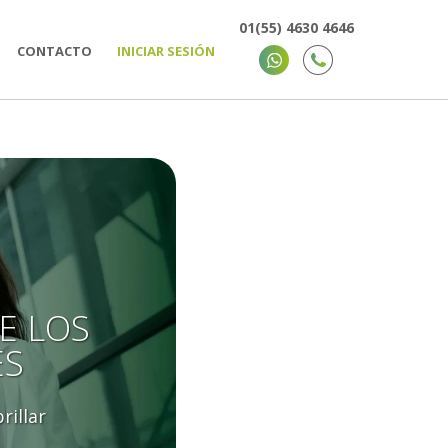
01(55) 4630 4646
CONTACTO
INICIAR SESIÓN
E LOS
ES
rillar