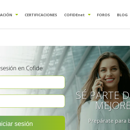
TACIÓN
CERTIFICACIONES
COFIDE
net
FOROS
BLOG
a sesión en Cofide
SÉ PARTE D
MEJOR
Prepárate para b