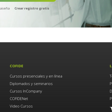
raseña
Crear registro gratis
COFIDE
L
Cursos presenciales y en línea
T
Diplomados y seminarios
P
Cursos InCompany
D
COFIDENet
P
Video Cursos