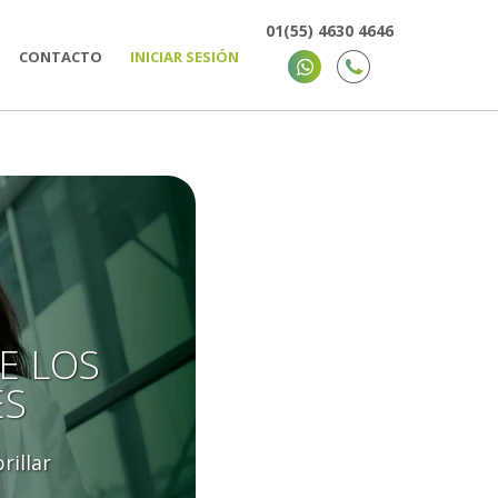
01(55) 4630 4646
CONTACTO
INICIAR SESIÓN
E LOS
ES
rillar