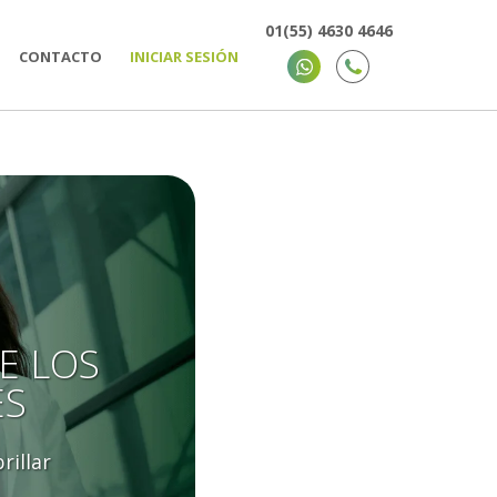
01(55) 4630 4646
CONTACTO
INICIAR SESIÓN
E LOS
ES
rillar