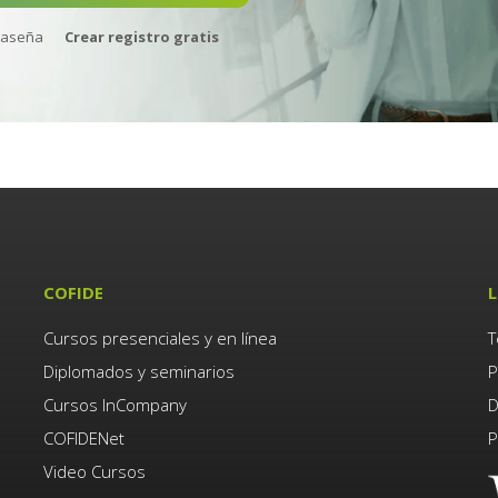
raseña
Crear registro gratis
COFIDE
L
Cursos presenciales y en línea
T
Diplomados y seminarios
P
Cursos InCompany
D
COFIDENet
P
Video Cursos