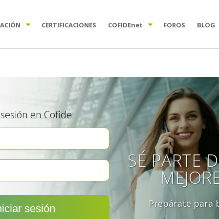
TACIÓN
CERTIFICACIONES
COFIDE
net
FOROS
BLOG
a sesión en Cofide
SÉ PARTE D
MEJOR
Prepárate para b