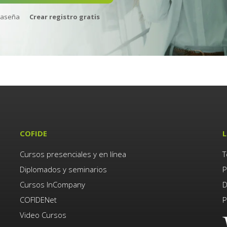
raseña
Crear registro gratis
COFIDE
L
Cursos presenciales y en línea
T
Diplomados y seminarios
P
Cursos InCompany
D
COFIDENet
P
Video Cursos