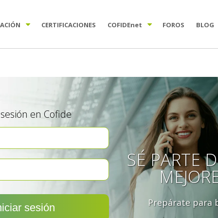
TACIÓN
CERTIFICACIONES
COFIDE
net
FOROS
BLOG
a sesión en Cofide
SÉ PARTE D
MEJOR
Prepárate para b