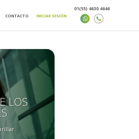
01(55) 4630 4646
CONTACTO
INICIAR SESIÓN
E LOS
ES
rillar