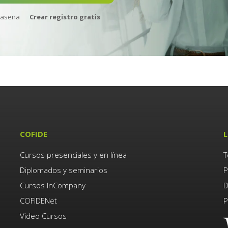
raseña
Crear registro gratis
COFIDE
L
Cursos presenciales y en línea
T
Diplomados y seminarios
P
Cursos InCompany
D
COFIDENet
P
Video Cursos