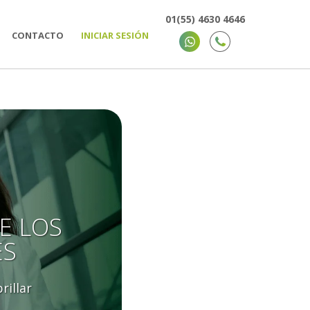
01(55) 4630 4646
CONTACTO
INICIAR SESIÓN
E LOS
ES
rillar