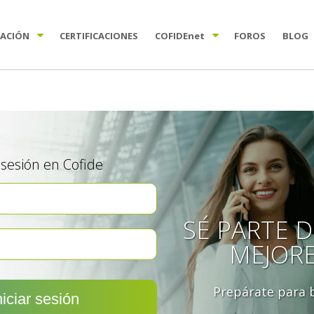
TACIÓN
CERTIFICACIONES
COFIDE
net
FOROS
BLOG
a sesión en Cofide
SÉ PARTE D
MEJOR
Prepárate para b