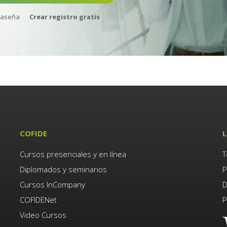
raseña
Crear registro gratis
COFIDE
L
Cursos presenciales y en línea
T
Diplomados y seminarios
P
Cursos InCompany
D
COFIDENet
P
Video Cursos