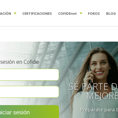
TACIÓN
CERTIFICACIONES
COFIDE
net
FOROS
BLOG
a sesión en Cofide
SÉ PARTE D
MEJOR
Prepárate para b