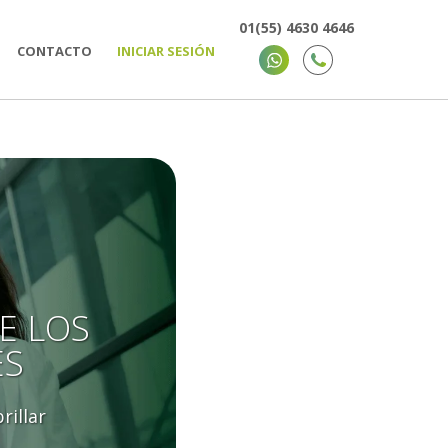
01(55) 4630 4646
CONTACTO
INICIAR SESIÓN
E LOS
ES
rillar