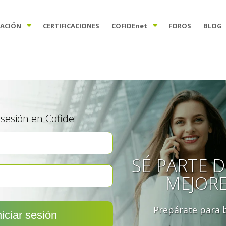
TACIÓN
CERTIFICACIONES
COFIDE
net
FOROS
BLOG
a sesión en Cofide
SÉ PARTE D
MEJOR
Prepárate para b