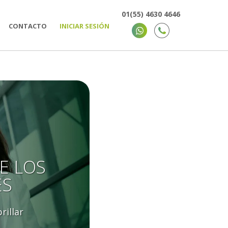
01(55) 4630 4646
CONTACTO
INICIAR SESIÓN
E LOS
ES
rillar