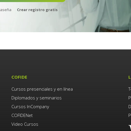
raseña
Crear registro gratis
COFIDE
L
Cursos presenciales y en línea
T
Diplomados y seminarios
P
Cursos InCompany
D
COFIDENet
P
Video Cursos