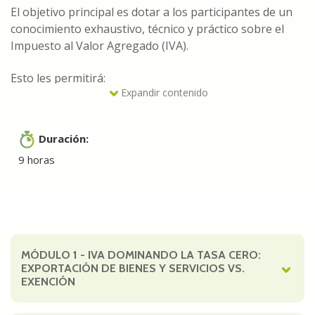
El objetivo principal es dotar a los participantes de un
conocimiento exhaustivo, técnico y práctico sobre el
Impuesto al Valor Agregado (IVA).
Esto les permitirá:
Expandir contenido
Clasificación Correcta: Identificar de manera
precisa las operaciones sujetas a gravamen,
Duración:
exentas y a tasa 0%.
9 horas
Acreditamiento Óptimo: Aplicar adecuadamente
las normativas para el acreditamiento del
impuesto.
MÓDULO 1
- IVA DOMINANDO LA TASA CERO:
Fortalecimiento del Cumplimiento: Implementar
EXPORTACIÓN DE BIENES Y SERVICIOS VS.
EXENCIÓN
mecanismos efectivos de control y documentación
de respaldo para: