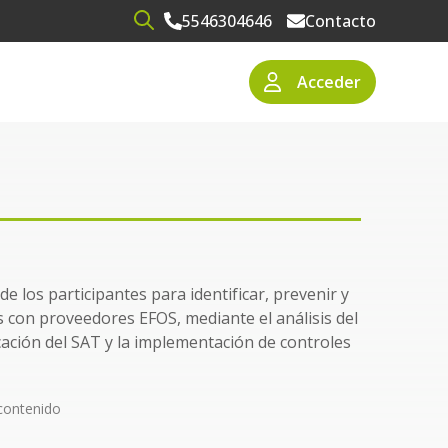
5546304646
Contacto
Open search
Acceder
narios
resas
de los participantes para identificar, prevenir y
s con proveedores EFOS, mediante el análisis del
icación del SAT y la implementación de controles
contenido