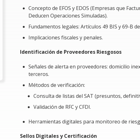
Contratar proveedores EFOS (Empresas que Fac
Concepto de EFOS y EDOS (Empresas que Factu
llevar a la pérdida de deducciones, sanciones mi
Deducen Operaciones Simuladas).
En este curso podremos revisar ejemplos prá
Fundamentos legales: Artículos 49 BIS y 69-B de
aprendido en situaciones reales, reduciendo la v
Implicaciones fiscales y penales.
Requerimiento especial para el curso
Identificación de Proveedores Riesgosos
No se requiere información previa, aunque s
Señales de alerta en proveedores: domicilio ine
comprender cómo se genera una factura electrónic
terceros.
Métodos de verificación:
Consulta de listas del SAT (presuntos, definiti
Validación de RFC y CFDI.
Herramientas digitales para monitoreo de riesg
Sellos Digitales y Certificación