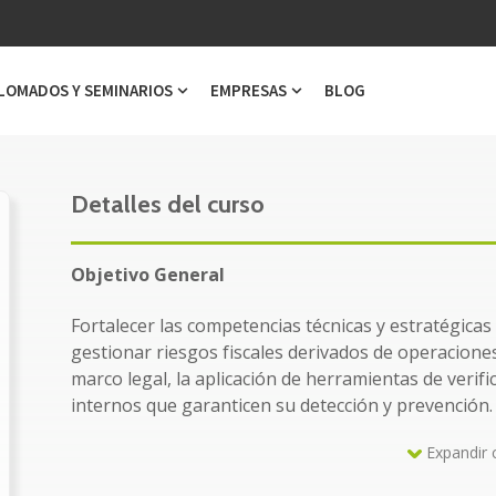
LOMADOS Y SEMINARIOS
EMPRESAS
BLOG
ubmenu for Cursos
Show submenu for Diplomados y Semi
Show submenu for Emp
Detalles del curso
Objetivo General
Fortalecer las competencias técnicas y estratégicas 
gestionar riesgos fiscales derivados de operacione
marco legal, la aplicación de herramientas de verif
internos que garanticen su detección y prevención.
Expandir 
A quién va dirigido