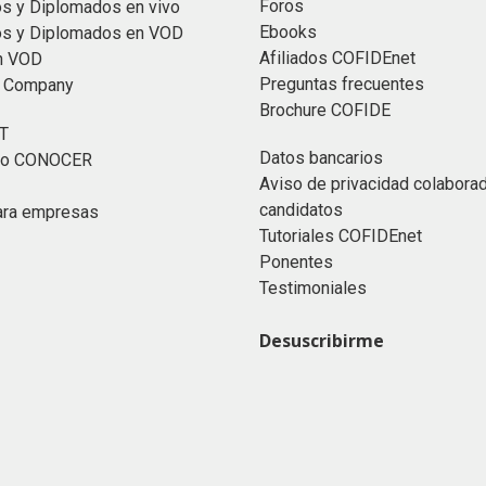
Foros
s y Diplomados en vivo
Ebooks
os y Diplomados en VOD
Afiliados COFIDEnet
n VOD
Preguntas frecuentes
n Company
Brochure COFIDE
T
Datos bancarios
ado CONOCER
Aviso de privacidad colabora
candidatos
ara empresas
Tutoriales COFIDEnet
Ponentes
Testimoniales
Desuscribirme