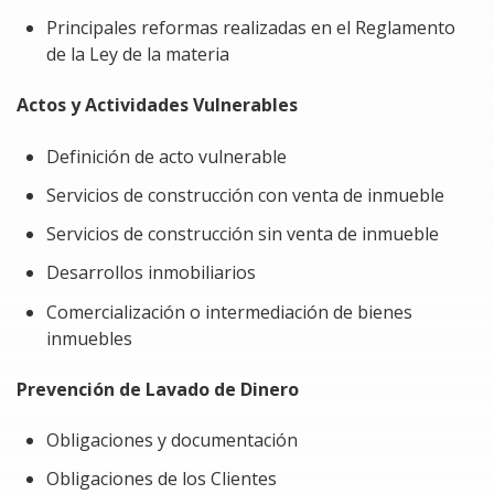
materia de prevención de lavado de dinero.
Principales reformas realizadas en el Reglamento
de la Ley de la materia
Identificación clara y sencilla de las obligaciones
en materia de prevención de lavado de dinero
Actos y Actividades Vulnerables
para constructoras y desarrolladores
inmobiliarios.
Definición de acto vulnerable
Presentar en tiempo y forma los diferentes avisos
Servicios de construcción con venta de inmueble
al SAT.
Servicios de construcción sin venta de inmueble
Identificar correctamente al beneficiario
Desarrollos inmobiliarios
controlador.
Comercialización o intermediación de bienes
inmuebles
Problemática a resolver al tomar el Curso
Prevención de Lavado de Dinero
Reducir el riesgo de que constructoras y
desarrolladores inmobiliarios sean utilizados en
Obligaciones y documentación
operaciones con recursos de origen ilícito.
Obligaciones de los Clientes