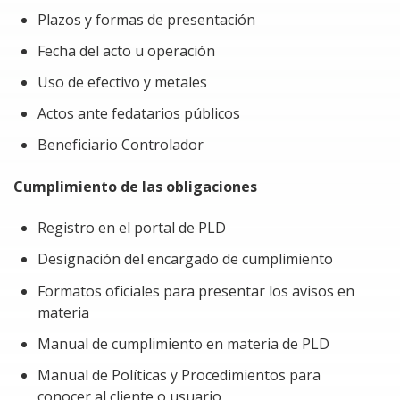
Evitar el pago de multas por incumplimiento de la
Plazos y formas de presentación
ley antilavado.
Fecha del acto u operación
No caer en sanciones por el uso incorrecto del
Uso de efectivo y metales
efectivo con clientes o proveedores.
Actos ante fedatarios públicos
Invertir tiempo en atender requerimientos de la
Beneficiario Controlador
autoridad por incumplimiento de las obligaciones
de la Ley PIORPI.
Cumplimiento de las obligaciones
Registro en el portal de PLD
Designación del encargado de cumplimiento
Formatos oficiales para presentar los avisos en
materia
Manual de cumplimiento en materia de PLD
Manual de Políticas y Procedimientos para
conocer al cliente o usuario