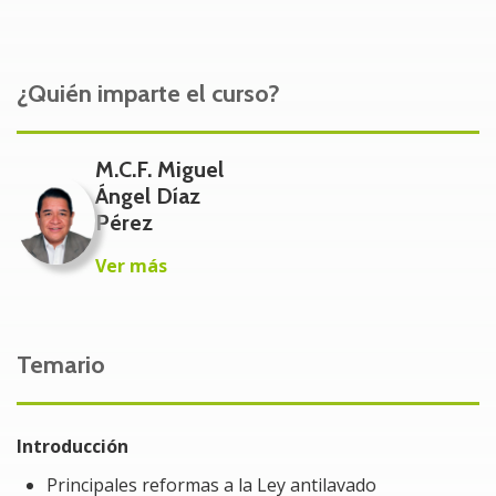
Contadores
Administradores
¿Quién imparte el curso?
Abogados
M.C.F. Miguel
Gerentes
Ángel Díaz
Pérez
Responsables de cumplir con las obligaciones en
Ver más
materia de lavado de dinero.
Profesionales del área económico-administrativa
involucrados en la materia.
Temario
Beneficios del Curso
Introducción
Obtendrás los elementos mínimos necesarios que
te permitan cumplir con las obligaciones en
Principales reformas a la Ley antilavado