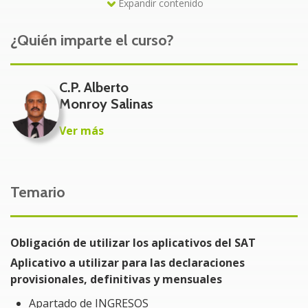
Expandir contenido
las sanciones y multas al incumplir, elegir aplicativo
incorrecto y más.
¿Quién imparte el curso?
A quién va dirigido
C.P. Alberto
Contadores, administradores, directores de empresas,
Monroy Salinas
despachos contables, consultores, auxiliares contables,
personas interesadas en su contabilidad y demás
Ver más
personas interesadas
Beneficios del Curso
Temario
Que el participante conozca las sanciones y multas por
la presentación y llenado incorrecto de los aplicativos
del SAT para la presentación de declaraciones.
Obligación de utilizar los aplicativos del SAT
Aplicativo a utilizar para las declaraciones
Problemática a resolver al tomar el Curso
provisionales, definitivas y mensuales
Contar con los fundamentos fiscales respecto a los
Apartado de INGRESOS