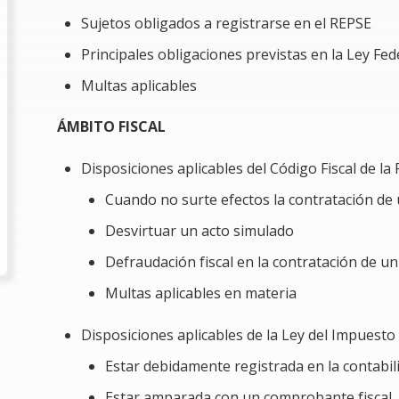
(Anexo 11 vigente al 15/05/2026)
Sujetos obligados a registrarse en el REPSE
Completar correctamente el Anexo 11 siguiendo el crite
Principales obligaciones previstas en la Ley Fed
obligación en los casos en que no sea posible proporc
Multas aplicables
Problemática por resolver
ÁMBITO FISCAL
La contratación de un servicio o la ejecución
significativo en el cliente que formaliza un contra
Disposiciones aplicables del Código Fiscal de la
debe estar debidamente inscrito en el Registro Pú
(REPSE) y cumplir con todas sus obligaciones labo
Cuando no surte efectos la contratación de 
es abordar los siguientes aspectos:
Desvirtuar un acto simulado
Evitar sanciones fiscales derivadas de la real
Defraudación fiscal en la contratación de un
están obligados a registrarse en el REPSE.
Multas aplicables en materia
Mitigar el riesgo de incurrir en un delito de de
Disposiciones aplicables de la Ley del Impuesto
Salvaguardar los intereses de la empresa contrat
Estar debidamente registrada en la contabil
cumple con sus obligaciones, se pone en peligro 
Impuesto Sobre la Renta (ISR) y de acreditar el
Estar amparada con un comprobante fiscal