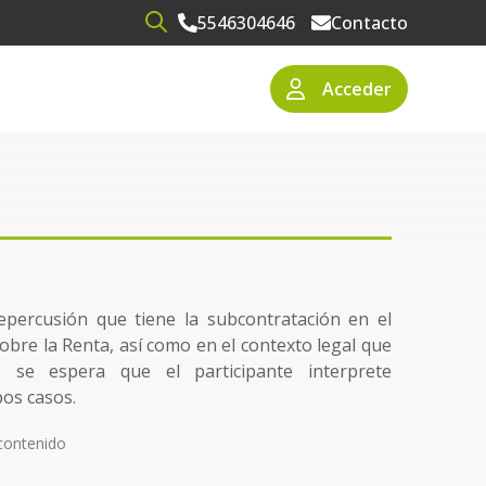
5546304646
Contacto
Open search
Acceder
narios
resas
 repercusión que tiene la subcontratación en el
sobre la Renta, así como en el contexto legal que
, se espera que el participante interprete
os casos.
contenido