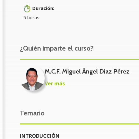
Propietarios
Duración:
Socios
5 horas
Accionistas
Directores de Administración y Finanzas
Contador general de la empresa
¿Quién imparte el curso?
Auxiliares administrativos y contables
Asesores independientes
M.C.F. Miguel Ángel Díaz Pérez
Cualquier persona interesada en la materia.
Ver más
Beneficios del módulo
Interpretar de manera concordante las disposiciones de
Temario
Sobre la Renta y la Ley del Impuesto al Valor Agregado
Familiarizarse con la aplicación de normativas fiscales
Comprender de manera precisa y accesible el formato r
INTRODUCCIÓN