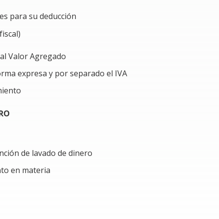
e registro en el portal de prevención de
tes para su deducción
iscal)
ios para presentar los avisos
Financiera (UIF).
 al Valor Agregado
orma expresa y por separado el IVA
limiento adecuado y legal en la contratación de
miento
ERO
scal de la Federación
educciones
nción de lavado de dinero
ado de Dinero
to en materia