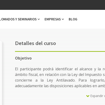
LOMADOS Y SEMINARIOS
EMPRESAS
BLOG
ubmenu for Cursos
Show submenu for Diplomados y Semi
Show submenu for Emp
Detalles del curso
Objetivo
El participante podrá identificar el alcance y la
ámbito fiscal, en relación con la Ley del Impuesto 
concierne a la Ley Antilavado. Para lograrlo
adecuadamente las disposiciones aplicables en amb
Expandir 
Dirigido a: