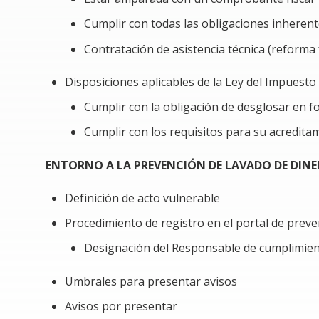
Minimizar cualquier error durante el proceso d
Cumplir con todas las obligaciones inheren
lavado de dinero.
Contratación de asistencia técnica (reforma f
Anticipar los requisitos de información necesar
correspondientes ante la Unidad de Inteligencia 
Disposiciones aplicables de la Ley del Impuesto
Cumplir con la obligación de desglosar en f
En resumen, este módulo busca garantizar un cump
un servicio especializado.
Cumplir con los requisitos para su acredita
REQUERIMIENTO ESPECIAL PARA EL CURSO
ENTORNO A LA PREVENCIÓN DE LAVADO DE DIN
Lectura obligada del artículo 15-D del Código Fi
Definición de acto vulnerable
Conocimiento básico de los requisitos de las d
Procedimiento de registro en el portal de preve
Conocimiento del portal de Prevención de Lav
Designación del Responsable de cumplimien
Umbrales para presentar avisos
Avisos por presentar