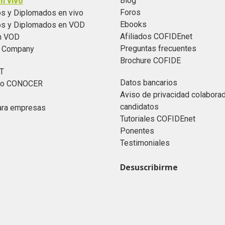
Blog
n vivo
Foros
s y Diplomados en vivo
Ebooks
os y Diplomados en VOD
Afiliados COFIDEnet
n VOD
Preguntas frecuentes
n Company
Brochure COFIDE
T
Datos bancarios
ado CONOCER
Aviso de privacidad colabora
candidatos
ara empresas
Tutoriales COFIDEnet
Ponentes
Testimoniales
Desuscribirme