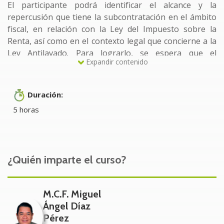
El participante podrá identificar el alcance y la
repercusión que tiene la subcontratación en el ámbito
fiscal, en relación con la Ley del Impuesto sobre la
Renta, así como en el contexto legal que concierne a la
Ley Antilavado. Para lograrlo, se espera que el
Expandir contenido
participante interprete adecuadamente las
disposiciones aplicables en ambos casos.
Duración:
Dirigido a:
5 horas
Propietarios
Socios
¿Quién imparte el curso?
Accionistas
Directores de Administración y Finanzas
M.C.F. Miguel
Contador general de la empresa
Ángel Díaz
Auxiliares administrativos y contables
Pérez