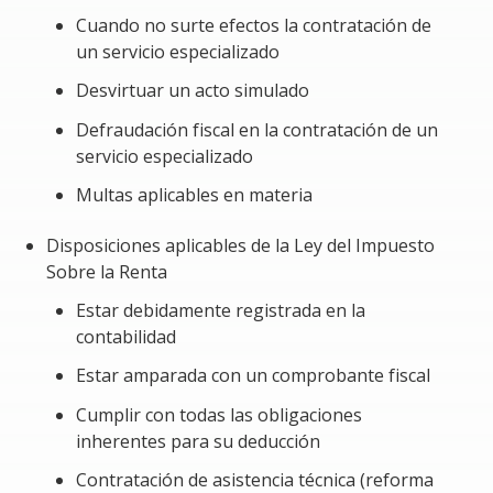
Cuando no surte efectos la contratación de
La contratación de un servicio o la ejecución de una
un servicio especializado
obra especializada tienen un impacto significativo en el
Desvirtuar un acto simulado
cliente que formaliza un contrato con un proveedor de
servicios. Este proveedor debe estar debidamente
Defraudación fiscal en la contratación de un
inscrito en el Registro Público de Prestadores de
servicio especializado
Servicios Especializados (REPSE) y cumplir con todas sus
Multas aplicables en materia
obligaciones laborales. Por lo tanto, el propósito de
este módulo es abordar los siguientes aspectos:
Disposiciones aplicables de la Ley del Impuesto
Sobre la Renta
Evitar sanciones fiscales derivadas de la
realización de transacciones con proveedores que
Estar debidamente registrada en la
están obligados a registrarse en el REPSE.
contabilidad
Mitigar el riesgo de incurrir en un delito de
Estar amparada con un comprobante fiscal
defraudación fiscal.
Cumplir con todas las obligaciones
Salvaguardar los intereses de la empresa
inherentes para su deducción
contratante, ya que si el contratista especializado
Contratación de asistencia técnica (reforma