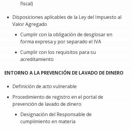
no cumple con sus obligaciones, se pone en
fiscal)
peligro la posibilidad de deducir los gastos en el
Impuesto Sobre la Renta (ISR) y de acreditar el
Disposiciones aplicables de la Ley del Impuesto al
Impuesto al Valor Agregado (IVA).
Valor Agregado
Minimizar cualquier error durante el proceso de
Cumplir con la obligación de desglosar en
registro en el portal de prevención de lavado de
forma expresa y por separado el IVA
dinero.
Cumplir con los requisitos para su
Anticipar los requisitos de información necesarios
acreditamiento
para presentar los avisos correspondientes ante
la Unidad de Inteligencia Financiera (UIF).
ENTORNO A LA PREVENCIÓN DE LAVADO DE DINERO
En resumen, este módulo busca garantizar un
Definición de acto vulnerable
cumplimiento adecuado y legal en la contratación de un
Procedimiento de registro en el portal de
servicio especializado.
prevención de lavado de dinero
REQUERIMIENTO ESPECIAL PARA EL CURSO
Designación del Responsable de
cumplimiento en materia
Lectura obligada del artículo 15-D del Código