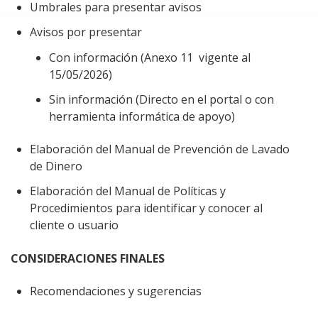
Fiscal de la Federación
Umbrales para presentar avisos
Conocimiento básico de los requisitos de las
Avisos por presentar
deducciones
Con información (Anexo 11 vigente al
Conocimiento del portal de Prevención de Lavado
15/05/2026)
de Dinero
Sin información (Directo en el portal o con
herramienta informática de apoyo)
Elaboración del Manual de Prevención de Lavado
de Dinero
Elaboración del Manual de Políticas y
Procedimientos para identificar y conocer al
cliente o usuario
CONSIDERACIONES FINALES
Recomendaciones y sugerencias