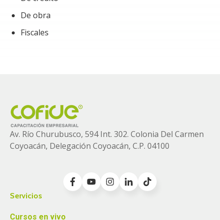
o un producto adquirido, por ejemplo: fianzas o
De obra
seguros de garantía.
Fiscales
Cumplir con un beneficio a los empleados,
ejemplo: seguro de vida o de gastos médicos.
Continuidad de la operación de la empresa, por
ejemplo: seguro de hombre clave.
Av. Río Churubusco, 594 Int. 302. Colonia
Del Carmen
Coyoacán, Delegación Coyoacán, C.P. 04100
Servicios
Cursos en vivo