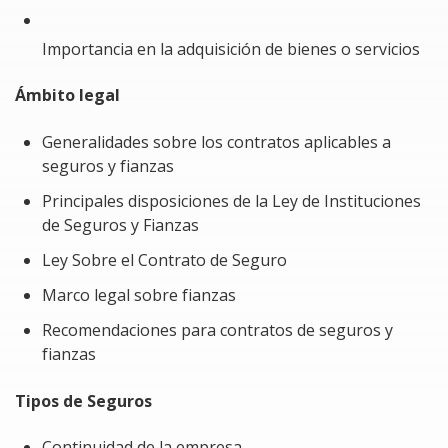
Conocerás el marco legal de los contratos de
Importancia en la adquisición de bienes o servicios
seguros y fianzas en México
Ámbito legal
Conocerás el alcance y la repercusión de los
seguros y fianzas contratados en la empresa.
Generalidades sobre los contratos aplicables a
seguros y fianzas
Anticiparás las consecuencias legales y operativas
Principales disposiciones de la Ley de Instituciones
de las fallas en obligaciones respaldadas por
de Seguros y Fianzas
seguros o fianzas..
Ley Sobre el Contrato de Seguro
Lograrás diferenciar con claridad una fianza de un
Marco legal sobre fianzas
seguro, comprendiendo la clasificación de ambos
recursos y determinando su implementación
Recomendaciones para contratos de seguros y
estratégica de acuerdo con los requerimientos
fianzas
específicos de cada individuo o corporación.
Tipos de Seguros
Continuidad de la empresa