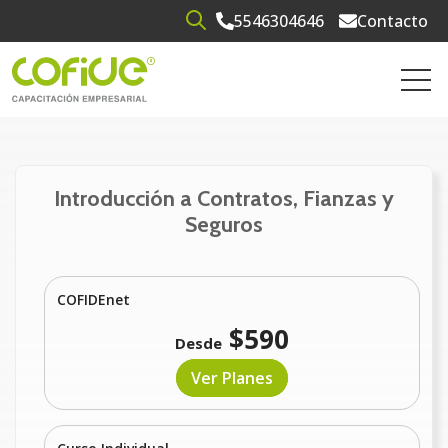
5546304646
Contacto
Open search
Open 
Introducción a Contratos, Fianzas y
Seguros
COFIDEnet
$590
Desde
Ver Planes