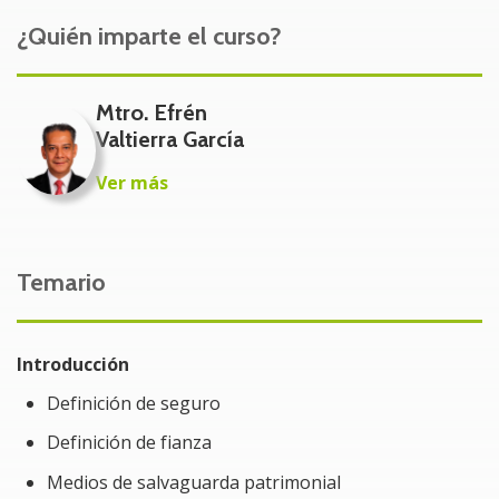
ante diversos riesgos.
¿Quién imparte el curso?
A quién va dirigido:
Mtro. Efrén
Directores generales
Valtierra García
Directores de operación
Ver más
Gerentes de administración de riesgos
Temario
Gerentes de compras
Contralores
Introducción
Definición de seguro
Contadores responsables de la empresa o
independientes
Definición de fianza
Medios de salvaguarda patrimonial
Beneficios del curso: