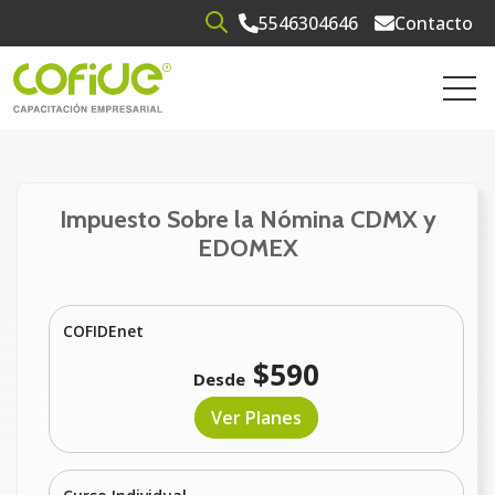
5546304646
Contacto
Open search
Open 
Impuesto Sobre la Nómina CDMX y
EDOMEX
COFIDEnet
$590
Desde
Ver Planes