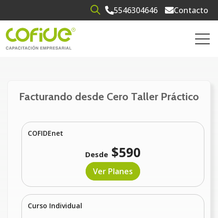
5546304646
Contacto
Open search
Open 
Facturando desde Cero Taller Práctico
COFIDEnet
$590
Desde
Ver Planes
Curso Individual