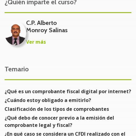
¿Quién imparte el curso?
Contadores, administradores, supervisores, auxiliares
contables. Así como toda persona relacionada con la
C.P. Alberto
parte contable y fiscal.
Monroy Salinas
Beneficios del Curso
Ver más
Cumplimiento Fiscal Óptimo: Los participantes
aprenderán a emitir y gestionar correctamente los
CFDI, asegurando el cumplimiento con las
Temario
normativas fiscales del SAT y evitando posibles
sanciones o multas.
Conocimiento de Tipos de Comprobantes: Los
¿Qué es un comprobante fiscal digital por internet?
asistentes podrán identificar y clasificar
¿Cuándo estoy obligado a emitirlo?
adecuadamente los distintos tipos de CFDI, como
Clasificación de los tipos de comprobantes
los relacionados con el público en general, lo que
¿Qué debo de conocer previo a la emisión del
les permitirá adaptarse a diversas situaciones
comprobante legal y fiscal?
fiscales.
¿En qué caso se considera un CFDI realizado con el