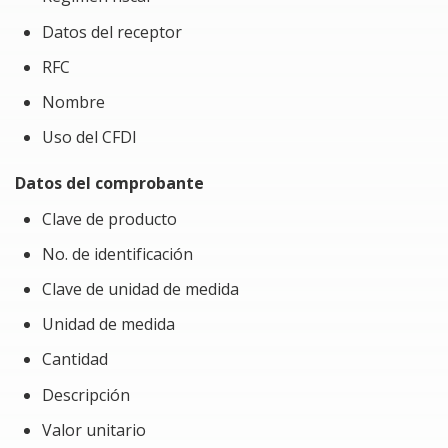
cuando se trata de regímenes fiscales específicos
Datos del receptor
o de productos y servicios que tienen reglas
RFC
fiscales particulares. Un cálculo incorrecto de
impuestos puede llevar a una declaración errónea
Nombre
y generar adeudos fiscales o problemas con el
Uso del CFDI
SAT.
Datos del comprobante
Requerimiento especial para el curso
PC con Excel
Clave de producto
No. de identificación
Clave de unidad de medida
Unidad de medida
Cantidad
Descripción
Valor unitario