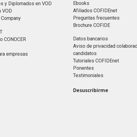
Ebooks
os y Diplomados en VOD
Afiliados COFIDEnet
n VOD
Preguntas frecuentes
n Company
Brochure COFIDE
T
Datos bancarios
ado CONOCER
Aviso de privacidad colabora
candidatos
ara empresas
Tutoriales COFIDEnet
Ponentes
Testimoniales
Desuscribirme