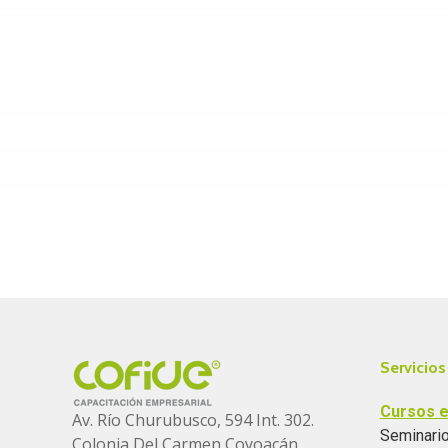
Servicios
Cursos e
Av. Río Churubusco, 594 Int. 302.
Seminario
Colonia
Del Carmen Coyoacán,