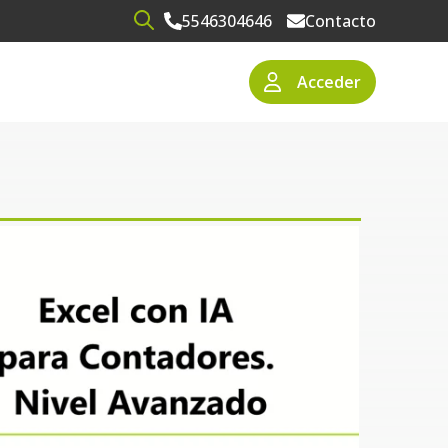
5546304646
Contacto
Open search
Acceder
narios
resas