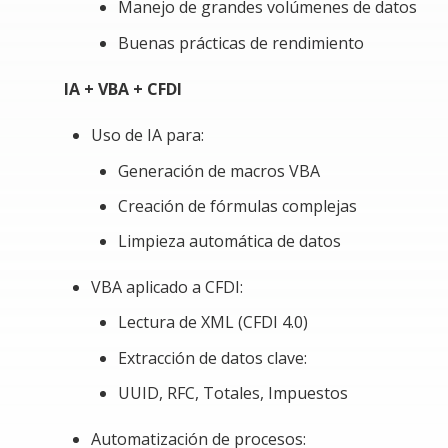
Manejo de grandes volúmenes de datos
Baja eficiencia en análisis y toma de decisiones
Buenas prácticas de rendimiento
Requerimiento especial para el curso
IA + VBA + CFDI
Excel 365.
Uso de IA para:
Generación de macros VBA
Creación de fórmulas complejas
Limpieza automática de datos
VBA aplicado a CFDI:
Lectura de XML (CFDI 4.0)
Extracción de datos clave:
UUID, RFC, Totales, Impuestos
Automatización de procesos: