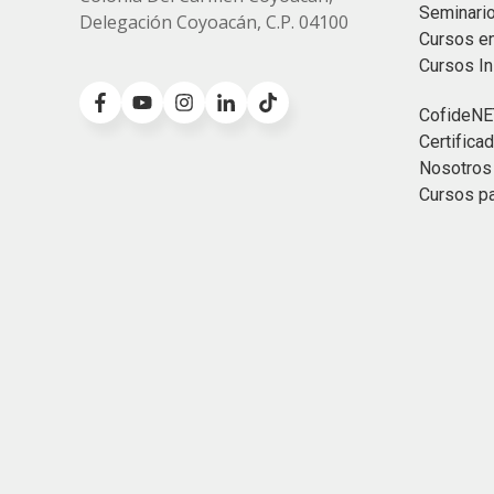
Seminari
Delegación Coyoacán, C.P. 04100
Cursos e
Cursos I
CofideNE
Certific
Nosotros
Cursos p