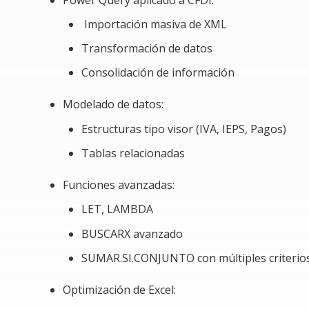
Optimizar el rendimiento de Excel con grandes
Importación masiva de XML
Automatizar conciliaciones de IVA, IEPS y reten
Transformación de datos
Consolidación de información
Crear soluciones avanzadas para despachos y á
Modelado de datos:
Reducir significativamente tiempos operativos y
Estructuras tipo visor (IVA, IEPS, Pagos)
Problemática a resolver
Tablas relacionadas
Procesamiento manual de grandes volúmenes 
Funciones avanzadas:
Dificultad para consolidar información fiscal
LET, LAMBDA
BUSCARX avanzado
Errores en conciliaciones IVA, IEPS y retencione
SUMAR.SI.CONJUNTO con múltiples criterio
Falta de integración entre Excel, XML y reportes
Optimización de Excel:
Ausencia de automatización en visores y papele