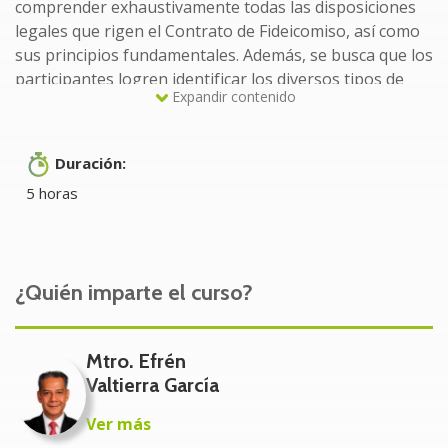
comprender exhaustivamente todas las disposiciones
legales que rigen el Contrato de Fideicomiso, así como
sus principios fundamentales. Además, se busca que los
participantes logren identificar los diversos tipos de
Expandir contenido
fideicomisos que existen en la actualidad.
Dirigido
Duración:
5 horas
Empresarios
Inversionistas
Asesores fiscales
¿Quién imparte el curso?
Contadores públicos
Toda aquella persona que esté interesada en
Mtro. Efrén
conocer la figura jurídica del fideicomiso
Valtierra García
Beneficios del curso:
Ver más