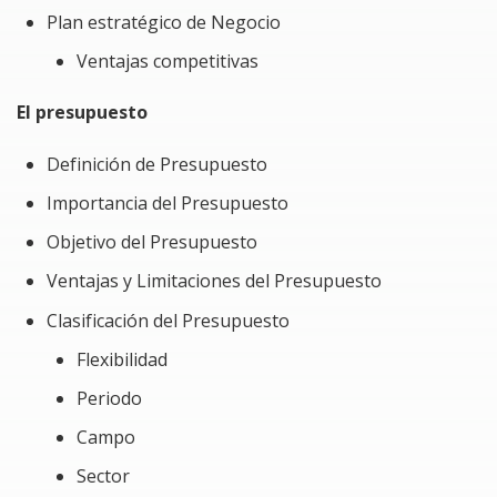
Elaborará un presupuesto Operativo
Plan estratégico de Negocio
Obtendrás las plantillas y formatos que te
Ventajas competitivas
permitirán realizar los cálculos de:
El presupuesto
Presupuesto de Ventas
Definición de Presupuesto
Presupuesto de Producción
Importancia del Presupuesto
Presupuesto de Compra y consumo de
materiales
Objetivo del Presupuesto
Presupuesto de Mano de Obra
Ventajas y Limitaciones del Presupuesto
Presupuesto de Cargos indirectos
Clasificación del Presupuesto
Estado de Costo de Producción y ventas
Flexibilidad
Presupuestado
Periodo
Presupuesto de Gastos Operativos
Campo
Presupuesto de Cash Flow
Sector