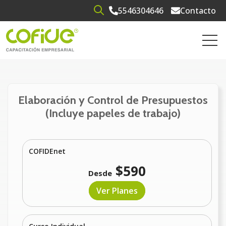
5546304646
Contacto
Open search
Open 
Elaboración y Control de Presupuestos
(Incluye papeles de trabajo)
COFIDEnet
$590
Desde
Ver Planes