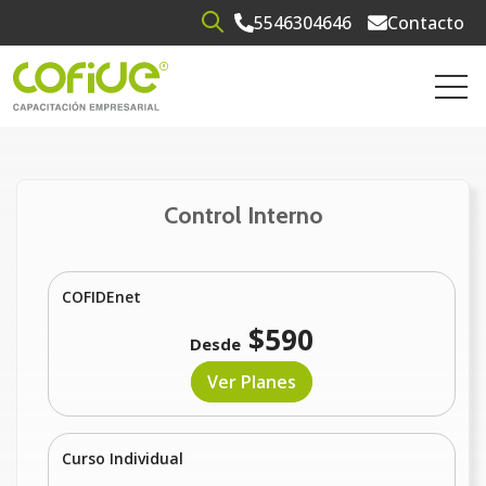
5546304646
Contacto
Open search
Open 
Control Interno
COFIDEnet
$590
Desde
Ver Planes
Curso Individual