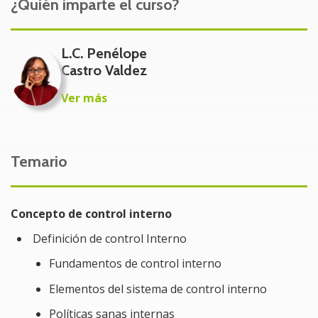
¿Quién imparte el curso?
Beneficios:
Adquirirás los conocimientos para desarrollar tu
L.C. Penélope
propio manual de control interno.
Castro Valdez
Aprenderás a identificar los elementos que
convierten un error en fraude.
Ver más
Adquirirás ejemplos de operaciones que podrían
emplearse en la comisión de un fraude.
Temario
Problemática:
Es crucial comprender los conceptos que hacen de
Concepto de control interno
esta tendencia una herramienta adaptable,
evitando generar expectativas erróneas.
Definición de control Interno
Es posible identificar las funciones que
Fundamentos de control interno
constantemente ocasionan problemas en la
Elementos del sistema de control interno
entidad.
Políticas sanas internas