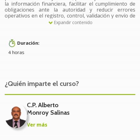
la información financiera, facilitar el cumplimiento de
obligaciones ante la autoridad y reducir errores
operativos en el registro, control, validación y envío de
información.
Expandir contenido
A quién va dirigido
Duración:
Este curso está dirigido a contadores públicos,
4 horas
auxiliares contables, administradores, responsables de
cumplimiento fiscal, personal de finanzas, propietarios
de pequeñas y medianas empresas, consultores y
personas que intervienen en el registro, validación o
revisión de la información contable en medios
¿Quién imparte el curso?
electrónicos.
Beneficios del Curso/Taller
C.P. Alberto
Monroy Salinas
Comprender los elementos que forman parte de
una contabilidad electrónica correctamente
Ver más
integrada.
Identificar errores frecuentes en catálogo de