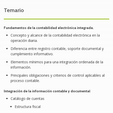
cuentas, balanza, pólizas y documentación
Temario
soporte.
Mejorar la trazabilidad entre operaciones,
comprobantes y registros contables.
Fundamentos de la contabilidad electrónica integrada
.
Fortalecer el control interno y la calidad de la
Concepto y alcance de la contabilidad electrónica en la
operación diaria.
información para la toma de decisiones.
Diferencia entre registro contable, soporte documental y
Reducir riesgos de incumplimiento,
cumplimiento informativo.
requerimientos y correcciones posteriores.
Elementos mínimos para una integración ordenada de la
Contar con una ruta práctica para revisar y
información.
preparar información contable de manera
Principales obligaciones y criterios de control aplicables al
ordenada.
proceso contable.
Problemática a resolver al tomar el Curso/Taller
Integración de la información contable y documental
Catálogo de cuentas
En muchas organizaciones, la contabilidad electrónica
se lleva de forma fragmentada: los registros no
Estructura fiscal
siempre guardan consistencia con la documentación