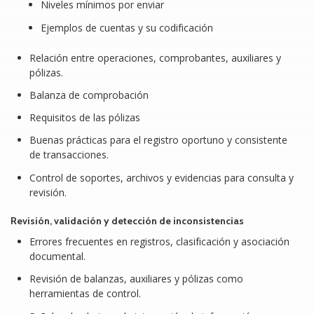
Niveles mínimos por enviar
soporte, el catálogo de cuentas no está alineado con
Ejemplos de cuentas y su codificación
las necesidades fiscales y operativas, existen
diferencias entre lo contable y lo reportado, y los
Relación entre operaciones, comprobantes, auxiliares y
procesos de validación suelen realizarse tarde o de
pólizas.
forma manual. Esto genera retrabajos, errores en la
Balanza de comprobación
integración de la información, dificultades para
responder revisiones y menor confiabilidad en los
Requisitos de las pólizas
datos financieros. El curso busca atender estas brechas
Buenas prácticas para el registro oportuno y consistente
mediante una visión práctica de integración, control y
de transacciones.
cumplimiento.
Control de soportes, archivos y evidencias para consulta y
revisión.
Revisión, validación y detección de inconsistencias
Errores frecuentes en registros, clasificación y asociación
documental.
Revisión de balanzas, auxiliares y pólizas como
herramientas de control.