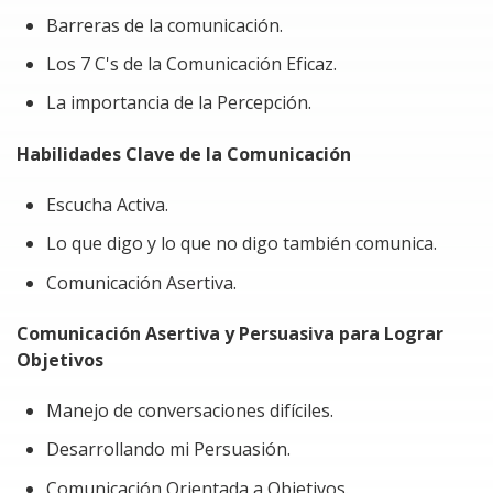
para mejorar la colaboración y la productividad.
Barreras de la comunicación.
Aumentar la confianza al comunicarse en
Los 7 C's de la Comunicación Eficaz.
diferentes contextos.
La importancia de la Percepción.
Problemática a resolver al tomar el Curso:
Habilidades Clave de la Comunicación
Este curso se enfoca en personas y equipos que
experimentan:
Escucha Activa.
Lo que digo y lo que no digo también comunica.
Dificultad para expresar ideas de manera concisa y
efectiva.
Comunicación Asertiva.
Problemas para escuchar activamente y
Comunicación Asertiva y Persuasiva para Lograr
comprender las necesidades de los demás.
Objetivos
Malentendidos y errores debido a una
comunicación poco clara.
Manejo de conversaciones difíciles.
Conflictos y tensiones generados por una
Desarrollando mi Persuasión.
comunicación ineficaz.
Comunicación Orientada a Objetivos.