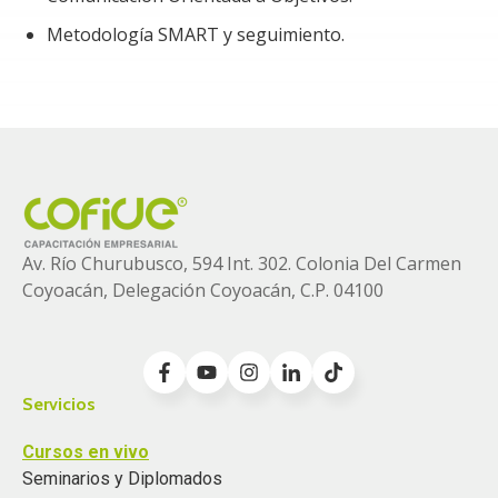
Falta de asertividad al expresar opiniones o
Metodología SMART y seguimiento.
necesidades.
Dificultad para persuadir e influir en otros para
alcanzar objetivos comunes.
Requerimiento especial para el Curso:
Equipo de cómputo con acceso a internet.
Teléfono celular para escaneo de códigos QR para
Av. Río Churubusco, 594 Int. 302. Colonia
Del Carmen
actividades interactivas.
Coyoacán, Delegación Coyoacán, C.P. 04100
Servicios
Cursos en vivo
Seminarios y Diplomados