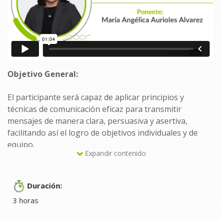
Objetivo General:
El participante será capaz de aplicar principios y
técnicas de comunicación eficaz para transmitir
mensajes de manera clara, persuasiva y asertiva,
facilitando así el logro de objetivos individuales y de
equipo.
Expandir contenido
A quién va dirigido:
Duración:
A personas que estén liderando equipos y/o proyectos
3 horas
y deseen mejorar el enfoque a resultados y la
consolidación de logros en el equipo, además de