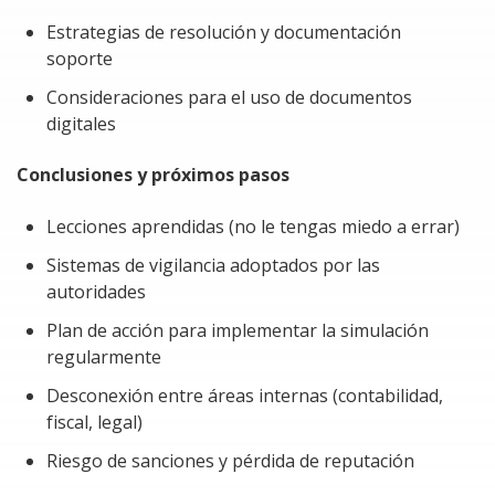
implementar controles internos.
Estrategias de resolución y documentación
soporte
Empresas que no cuentan con expedientes
Consideraciones para el uso de documentos
digitales completos ni procesos de respuesta
digitales
rápida.
El curso proporciona estrategias para organizar
Conclusiones y próximos pasos
documentación y responder oportunamente.
Lecciones aprendidas (no le tengas miedo a errar)
Requerimiento especial para el curso
Sistemas de vigilancia adoptados por las
autoridades
Solo tener conocimientos previos en el uso de internet,
la página del SAT y elementos básicos de Excel.
Plan de acción para implementar la simulación
regularmente
Desconexión entre áreas internas (contabilidad,
fiscal, legal)
Riesgo de sanciones y pérdida de reputación