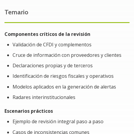
organizacional frente a auditorías oficiales
mediante la práctica de escenarios propuestos
Temario
por el algoritmo.
Promover la cultura de cumplimiento y la mejora
Componentes críticos de la revisión
continua en los procesos internos de revisión.
Validación de CFDI y complementos
Problemática a resolver al tomar el Curso/Taller
Cruce de información con proveedores y clientes
Muchas empresas no saben cómo el SAT cruza
Declaraciones propias y de terceros
información en tiempo real (CFDI, declaraciones,
Identificación de riesgos fiscales y operativos
cuentas bancarias). El curso resuelve esta brecha
mostrando las herramientas y algoritmos que utiliza la
Modelos aplicados en la generación de alertas
autoridad, pero considerando solucionar:
Radares interinstitucionales
Errores en timbrado, cancelaciones indebidas o
Escenarios prácticos
diferencias entre ingresos declarados y
facturados.
Ejemplo de revisión integral paso a paso
Casos de inconsistencias comunes
El curso ayuda a reconocer señales de alerta y a