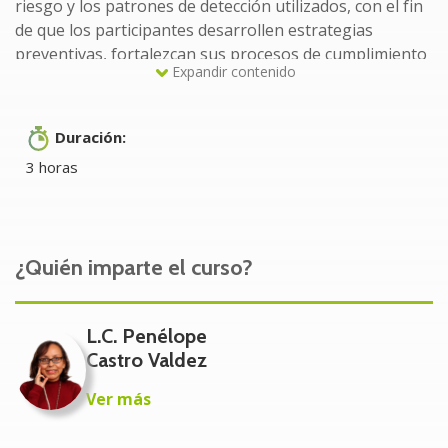
riesgo y los patrones de detección utilizados, con el fin
de que los participantes desarrollen estrategias
preventivas, fortalezcan sus procesos de cumplimiento
Expandir contenido
y reduzcan la probabilidad de sanciones.
A quién va dirigido
Duración:
3 horas
Directores y gerentes financieros, Contadores y
auditores internos/externos Encargados de la revisión
de CFDI, Oficiales de cumplimiento y áreas legales
Profesionales que gestionan riesgos fiscales y legales,
¿Quién imparte el curso?
y diseñan políticas internas de prevención.
Responsables de compras y abastecimiento,
Empresarios y emprendedores. Consultores fiscales y
L.C. Penélope
asesores externos.
Castro Valdez
Beneficios del Curso/Taller
Ver más
Fortalecer la capacidad de respuesta