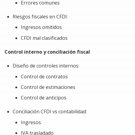
Beneficios del Curso
Errores comunes
Implementar controles internos efectivos para
Riesgos fiscales en CFDI:
anticipos, estimaciones y facturación de obra
Ingresos omitidos
Evitar riesgos fiscales derivados de ingresos
CFDI mal clasificados
omitidos o CFDI incorrectamente emitidos
Control interno y conciliación fiscal
Identificar errores frecuentes en el tratamiento
fiscal de anticipos y estimaciones
Diseño de controles internos:
Control de contratos
Conciliar correctamente ingresos e IVA contra
visores y herramientas del SAT
Control de estimaciones
Control de anticipos
Controlar CFDI cancelados, vigentes y sustituidos
para evitar inconsistencias fiscales
Conciliación CFDI vs contabilidad:
Mejorar la integración documental y fiscal de cada
Ingresos
proyecto de construcción
IVA trasladado