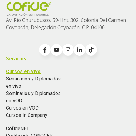
Este curso ayuda a resolver problemáticas como:
Diferencias entre CFDI emitidos y declaraciones
Av. Río Churubusco, 594 Int. 302. Colonia
Del Carmen
presentadas
Coyoacán, Delegación Coyoacán, C.P. 04100
Ingresos acumulados incorrectamente conforme
al avance de obra
Errores fiscales en el manejo de anticipos y
Servicios
estimaciones
Cursos en vivo
Falta de conciliación entre contabilidad, CFDI y
Seminarios y Diplomados
visores SAT
en vivo
Seminarios y Diplomados
Problemas en el acreditamiento y control del IVA
en VOD
Cursos en VOD
CFDI cancelados o sustituidos sin control
Cursos In Company
administrativo
CofideNET
Desorganización documental de contratos,
Certificado CONOCER