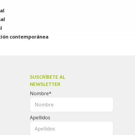
al
os del CFF: 17-H Bis, 49-Bis y 113 Bis.
nal
l
zación contemporánea
SUSCRÍBETE AL
NEWSLETTER
Nombre
*
Apellidos