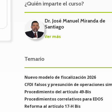
Contadores públicos, abogados, directores adm
¿Quién imparte el curso?
profesionales interesados en fiscalización digit
Beneficios del Curso
Dr. José Manuel Miranda de
Santiago
Identificar riesgos reales asociados a CFDI 
Ver más
Evitar la suspensión de sellos.
Construir expedientes sólidos.
Temario
Minimizar riesgos penales.
Tomar decisiones informadas.
Nuevo modelo de fiscalización 2026
Problemática a resolver
CFDI falsos y presunción de operaciones si
Evitar errores comunes que llevan a la pérdida
Procedimiento del artículo 49-Bis
plazos incumplidos. Este curso es esencial par
Procedimientos correlativos para EDOS
asegurar el cumplimiento.
Reforma al artículo 17-H Bis