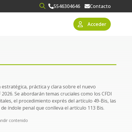
5546304646
Contacto
Open search
Acceder
narios
resas
 estratégica, práctica y clara sobre el nuevo
FF 2026. Se abordarán temas cruciales como los CFDI
itales, el procedimiento exprés del artículo 49-Bis, las
de índole penal que conlleva el artículo 113 Bis.
ndir contenido