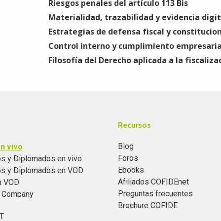
Riesgos penales del artículo 113 Bis
Requerimiento especial
Materialidad, trazabilidad y evidencia digit
Computadora o tablet y lectura previa de artícul
Estrategias de defensa fiscal y constitucio
Control interno y cumplimiento empresaria
Filosofía del Derecho aplicada a la fiscali
Recursos
Blog
n vivo
Foros
s y Diplomados en vivo
Ebooks
os y Diplomados en VOD
Afiliados COFIDEnet
n VOD
Preguntas frecuentes
n Company
Brochure COFIDE
T