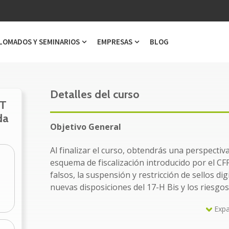
LOMADOS Y SEMINARIOS
EMPRESAS
BLOG
ubmenu for Cursos
Show submenu for Diplomados y Semi
Show submenu for Emp
Detalles del curso
AT
da
Objetivo General
Al finalizar el curso, obtendrás una perspectiva
esquema de fiscalización introducido por el C
falsos, la suspensión y restricción de sellos dig
nuevas disposiciones del 17-H Bis y los riesgos 
Expa
A quién va dirigido