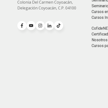
Seminario
Colonia
Del Carmen Coyoacán,
Seminari
Delegación Coyoacán, C.P. 04100
Cursos e
Cursos I
CofideNE
Certific
Nosotros
Cursos p