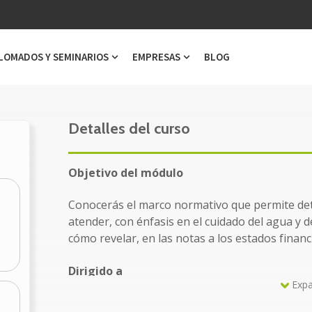
LOMADOS Y SEMINARIOS
EMPRESAS
BLOG
ubmenu for Cursos
Show submenu for Diplomados y Semi
Show submenu for Emp
Detalles del curso
Objetivo del módulo
Conocerás el marco normativo que permite det
atender, con énfasis en el cuidado del agua y 
cómo revelar, en las notas a los estados financ
Dirigido a
Expa
Propietarios, inversionistas, socios y accio