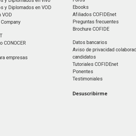
s y Diplomados en vivo
Ebooks
os y Diplomados en VOD
Afiliados COFIDEnet
n VOD
Preguntas frecuentes
n Company
Brochure COFIDE
T
Datos bancarios
ado CONOCER
Aviso de privacidad colabora
candidatos
ara empresas
Tutoriales COFIDEnet
Ponentes
Testimoniales
Desuscribirme