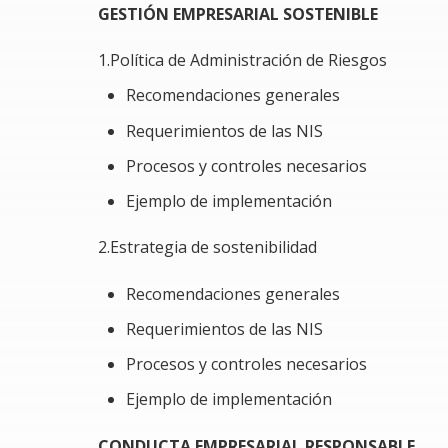
GESTIÓN EMPRESARIAL SOSTENIBLE
efectos fiscales; trascendiendo como parte d
sesiones del Consejo de Administración.
1.Política de Administración de Riesgos
Evitar que los registros contables se opon
Recomendaciones generales
normas de información de sostenibilidad v
correspondientes ya se encuentran reconoci
Requerimientos de las NIS
Procesos y controles necesarios
Ejemplo de implementación
2.Estrategia de sostenibilidad
Recomendaciones generales
Requerimientos de las NIS
Procesos y controles necesarios
Ejemplo de implementación
CONDUCTA EMPRESARIAL
RESPONSABLE