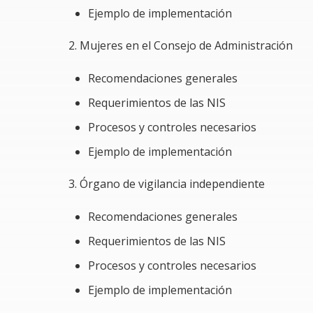
Ejemplo de implementación
el cumplimiento de la Ley General de Socie
Conocerás la normatividad mínima a seguir
2. Mujeres en el Consejo de Administración
Obtendrás un análisis fácil y asequible de 
Recomendaciones generales
empresa.
Requerimientos de las NIS
Problemática a resolver
Procesos y controles necesarios
La administración y buenas prácticas societar
Ejemplo de implementación
el entorno empresarial; empero, al estar reco
para evitar lo siguiente:
3. Órgano de vigilancia independiente
Sanciones fiscales basadas en los IBSO se a
Recomendaciones generales
controlador o tenga el control efectivo de 
Requerimientos de las NIS
Mitigar cualquier inconsistencia en la elabo
Procesos y controles necesarios
considerando que, por ministerio de Ley, 
Ordinaria de Accionistas.
Ejemplo de implementación
Disminuir el riesgo de no tener debido cum