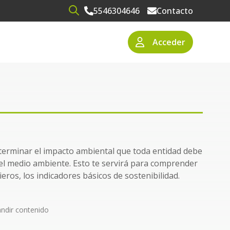
5546304646
Contacto
Open search
Acceder
narios
resas
erminar el impacto ambiental que toda entidad debe
del medio ambiente. Esto te servirá para comprender
ieros, los indicadores básicos de sostenibilidad.
ndir contenido
nistas