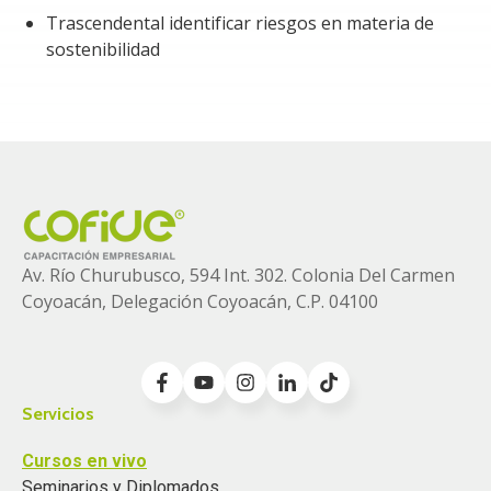
Trascendental identificar riesgos en materia de
Evitar el registro contable contrario a lo dispuesto
sostenibilidad
en el marco normativo de las normas de
información financiera aplicables y las nuevas
normas de información de sostenibilidad.
Av. Río Churubusco, 594 Int. 302. Colonia
Del Carmen
Coyoacán, Delegación Coyoacán, C.P. 04100
Servicios
Cursos en vivo
Seminarios y Diplomados