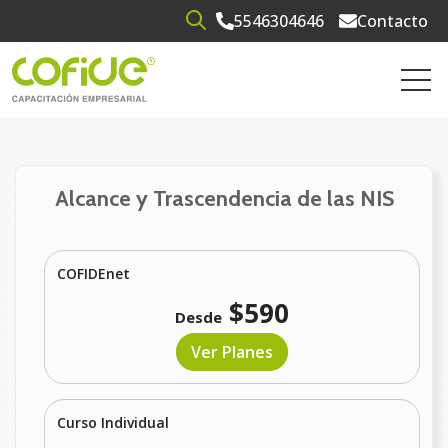
5546304646
Contacto
Open search
Open 
Alcance y Trascendencia de las NIS
COFIDEnet
$590
Desde
Ver Planes
Curso Individual